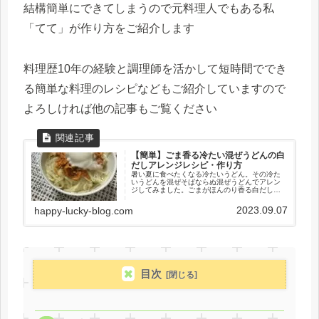
結構簡単にできてしまうので元料理人でもある私
「てて」が作り方をご紹介します
料理歴10年の経験と調理師を活かして短時間ででき
る簡単な料理のレシピなどもご紹介していますので
よろしければ他の記事もご覧ください
【簡単】ごま香る冷たい混ぜうどんの白
だしアレンジレシピ・作り方
暑い夏に食べたくなる冷たいうどん。その冷た
いうどんを混ぜそばならぬ混ぜうどんでアレン
ジしてみました。ごまがほんのり香る白だしベ
ースの冷たい混ぜうどんです。とても簡単なの
でぜひお試しください。
2023.09.07
happy-lucky-blog.com
目次