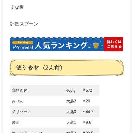
まな板
計量スプーン
使う食材（2人前）
鶏ひき肉
400ｇ
￥672
みりん
大匙2
￥20
チリソース
大匙3
￥44.7
醤油
大匙1
￥9.6