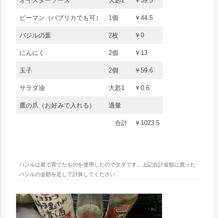
オイスターソース
大匙2
￥39.5
ピーマン（パプリカでも可）
1個
￥44.5
バジルの葉
2枚
￥0
にんにく
2個
￥13
玉子
2個
￥59.6
サラダ油
大匙1
￥0.6
鷹の爪（お好みで入れる）
適量
合計
￥1023.5
バジルは庭で育てたものを使用したのでタダです。上記合計金額に買った
バジルの金額を足して計算してください