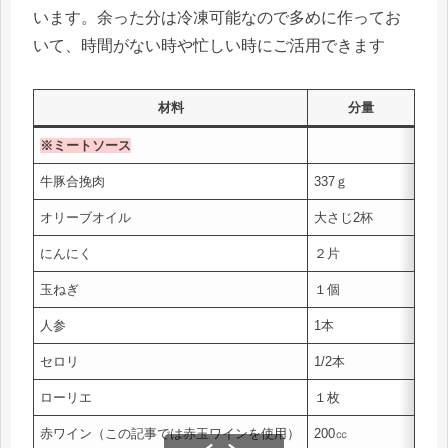
います。余った分は冷凍可能なので多めに作ってお
いて、時間がない時や忙しい時にご活用できます
材料
分量
金
※ミートソース
牛豚合挽肉
337ｇ
￥43
オリーブオイル
大さじ2杯
￥6
にんにく
２片
￥1
玉ねぎ
１個
￥3
人参
1本
￥7
セロリ
1/2本
￥7
ローリエ
１枚
￥7
赤ワイン（この記事では赤玉ワインを使用）
200㏄
￥20