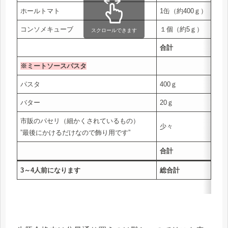
ホールトマト
1缶（約400ｇ）
￥9
コンソメキューブ
１個（約5ｇ）
￥3
スクロールできます
合計
￥10
※ミートソースパスタ
パスタ
400ｇ
￥21
バター
20ｇ
￥6
市販のパセリ（細かくされているもの）
少々
”最後にかけるだけなので飾り用です”
合計
￥28
3～4人前になります
総合計
￥13